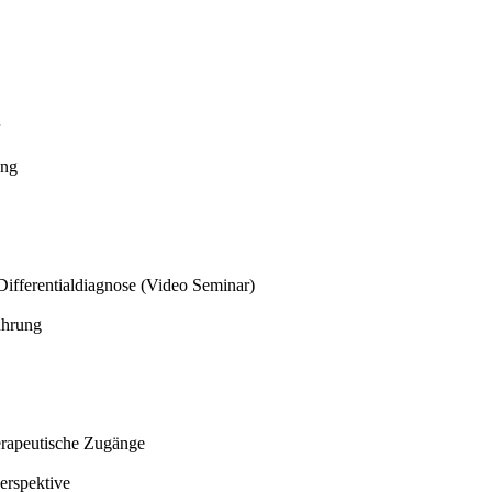
ung
Differentialdiagnose (Video Seminar)
ührung
herapeutische Zugänge
erspektive