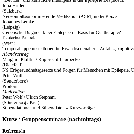
„Devices“ und künstliche Intelligenz in der Epilepsie-Diagnostik
Julia Höfler
(Salzburg)
Neue anfallssupprimierende Medikation (ASM) in der Praxis
Johannes Lemke
(Leipzig)
Genetische Diagnostik bei Epilepsien – Basis für Gentherapie?
Ekatarina Pataraia
(Wien)
Temporallappenresektionen im Erwachsenenalter – Anfalls-, kognitiv
Abendvortrag
Margaret Pfäfflin / Rupprecht Thorbecke
(Bielefeld)
NS-Erbgesundheitsgesetze und Folgen für Menschen mit Epilepsie. Ur
Peter Wolf
(Sønderborg)
Prodomi
Moderation
Peter Wolf / Ulrich Stephani
(Sønderborg / Kiel)
Stipendiatinnen und Stipendiaten – Kurzvorträge
Kurse / Gruppenseminare
(nachmittags)
Referent/in