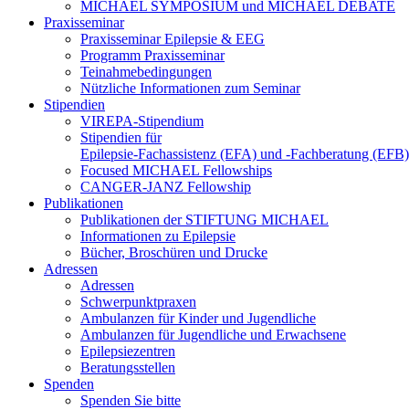
MICHAEL SYMPOSIUM und MICHAEL DEBATE
Praxisseminar
Praxisseminar Epilepsie & EEG
Programm Praxisseminar
Teinahmebedingungen
Nützliche Informationen zum Seminar
Stipendien
VIREPA-Stipendium
Stipendien für
Epilepsie-Fachassistenz (EFA) und -Fachberatung (EFB)
Focused MICHAEL Fellowships
CANGER-JANZ Fellowship
Publikationen
Publikationen der STIFTUNG MICHAEL
Informationen zu Epilepsie
Bücher, Broschüren und Drucke
Adressen
Adressen
Schwerpunktpraxen
Ambulanzen für Kinder und Jugendliche
Ambulanzen für Jugendliche und Erwachsene
Epilepsiezentren
Beratungsstellen
Spenden
Spenden Sie bitte